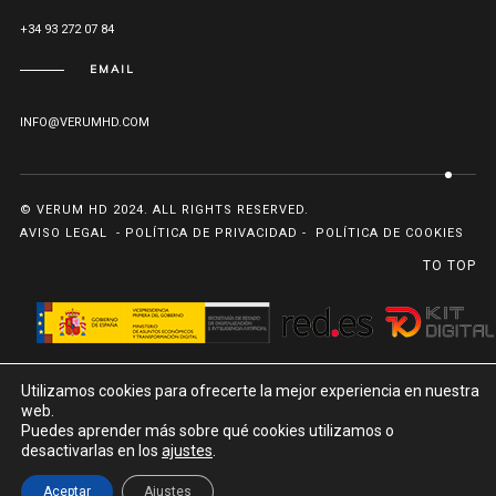
+34 93 272 07 84
EMAIL
INFO@VERUMHD.COM
© VERUM HD 2024. ALL RIGHTS RESERVED.
AVISO LEGAL
-
POLÍTICA DE PRIVACIDAD
-
POLÍTICA DE COOKIES
TO TOP
Financiado por el programa Kit Digital. Plan de
Utilizamos cookies para ofrecerte la mejor experiencia en nuestra
recuperación transformación y resiliencia de España
web.
Puedes aprender más sobre qué cookies utilizamos o
«Next Generation EU»
desactivarlas en los
ajustes
.
Aceptar
Ajustes